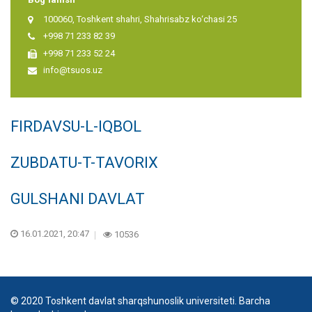
100060, Toshkent shahri, Shahrisabz ko‘chasi 25
+998 71 233 82 39
+998 71 233 52 24
info@tsuos.uz
FIRDAVSU-L-IQBOL
ZUBDATU-T-TAVORIX
GULSHANI DAVLAT
16.01.2021, 20:47
10536
© 2020 Toshkent davlat sharqshunoslik universiteti. Barcha