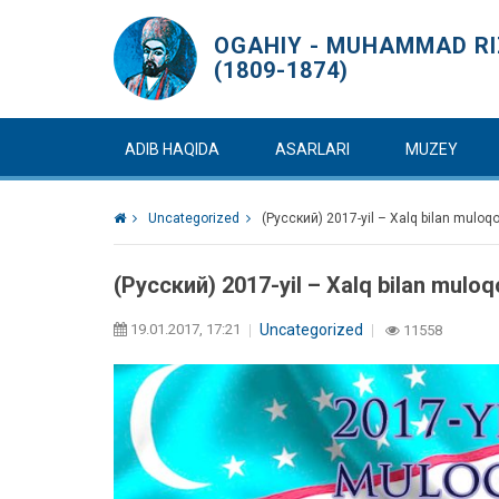
OGAHIY - MUHAMMAD RIZ
(1809-1874)
ADIB HAQIDA
ASARLARI
MUZEY
Uncategorized
(Русский) 2017-yil – Xalq bilan muloqot
(Русский) 2017-yil – Xalq bilan muloqo
19.01.2017, 17:21
Uncategorized
11558