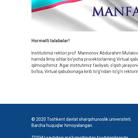
Hurmatli talabalar!
Institutimiz rektori prof. Mannonov Abdurahim Mutalovic
hamda Ilmiy ishlar bo‘yicha prorektorlarning Virtual qa
qilmoqchimiz. Agar institutimiz faoliyati, o’qish jarayon
bo’lsa, Virtual qabulxonaga kirib to‘g‘ridan-to‘g‘ri rekt
© 2020 Toshkent davlat sharqshunoslik universiteti.
Barcha huquqlar himoyalangan.
TDSHU saytidagi ma'lumotlardan foydalanilganda,