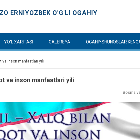
O ERNIYOZBEK O'G'LI OGAHIY
YO'L XARITASI
GALEREYA
OGAHIYSHUNOSLAR KENG
 va inson manfaatlari yili
t va inson manfaatlari yili
Bosma ve