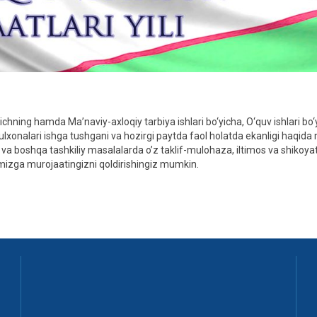
hning hamda Ma’naviy-axloqiy tarbiya ishlari bo‘yicha, O‘quv ishlari bo‘
bulxonalari ishga tushgani va hozirgi paytda faol holatda ekanligi haqid
i va boshqa tashkiliy masalalarda o’z taklif-mulohaza, iltimos va shikoyat
orimizga murojaatingizni qoldirishingiz mumkin.