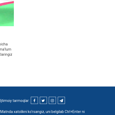
yicha
a ma’lum
laringiz
Ijtimoiy tarmoqlar:
Matnda xatolikni ko‘rsangiz, uni belgilab Ctrl+Enter ni