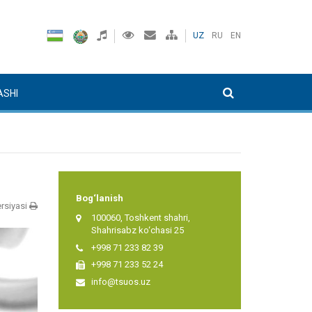
UZ
RU
EN
ASHI
Bog‘lanish
rsiyasi
100060, Toshkent shahri,
Shahrisabz ko‘chasi 25
+998 71 233 82 39
+998 71 233 52 24
info@tsuos.uz