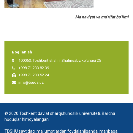
Ma’naviyat va ma’rifat bo‘limi
Bog‘lanish
100060, Toshkent shahri, Shahrisabz ko‘chasi 25
+998 71 233 82 39
+998 71 233 52 24
info@tsuos.uz
© 2020 Toshkent davlat sharqshunoslik universiteti. Barcha
huquqlar himoyalangan.
TDSHU saytidagi ma'lumotlardan foydalanilganda, manbaga