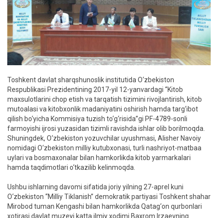
Toshkent davlat sharqshunoslik institutida O‘zbekiston
Respublikasi Prezidentining 2017-yil 12-yanvardagi “Kitob
maxsulotlarini chop etish va tarqatish tizimini rivojlantirish, kitob
mutoalasi va kitobxonlik madaniyatini oshirish hamda targ‘ibot
qilish bo‘yicha Kommisiya tuzish to‘g‘risida”gi PF-4789-sonli
farmoyishi ijrosi yuzasidan tizimli ravishda ishlar olib borilmoqda.
Shuningdek, O‘zbekiston yozuvchilar uyushmasi, Alisher Navoiy
nomidagi O‘zbekiston milliy kutubxonasi, turli nashriyot-matbaa
uylari va bosmaxonalar bilan hamkorlikda kitob yarmarkalari
hamda taqdimotlari o‘tkazilib kelinmoqda.
Ushbu ishlarning davomi sifatida joriy yilning 27-aprel kuni
O‘zbekiston “Milliy Tiklanish” demokratik partiyasi Toshkent shahar
Mirobod tuman Kengashi bilan hamkorlikda Qatag‘on qurbonlari
xotirasi davlat muzeyi katta ilmiy xodimi Baxrom Irzaevning