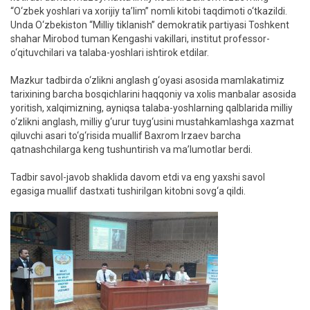
“O‘zbek yoshlari va xorijiy ta’lim” nomli kitobi taqdimoti o‘tkazildi.
Unda O‘zbekiston “Milliy tiklanish” demokratik partiyasi Toshkent
shahar Mirobod tuman Kengashi vakillari, institut professor-
o‘qituvchilari va talaba-yoshlari ishtirok etdilar.
Mazkur tadbirda o‘zlikni anglash g‘oyasi asosida mamlakatimiz
tarixining barcha bosqichlarini haqqoniy va xolis manbalar asosida
yoritish, xalqimizning, ayniqsa talaba-yoshlarning qalblarida milliy
o‘zlikni anglash, milliy g‘urur tuyg‘usini mustahkamlashga xazmat
qiluvchi asari to‘g‘risida muallif Baxrom Irzaev barcha
qatnashchilarga keng tushuntirish va ma’lumotlar berdi.
Tadbir savol-javob shaklida davom etdi va eng yaxshi savol
egasiga muallif dastxati tushirilgan kitobni sovg‘a qildi.