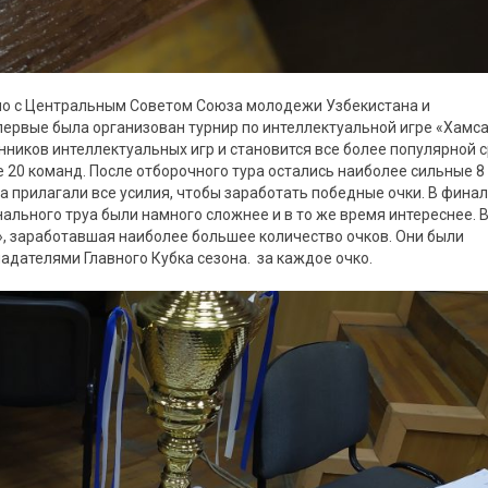
но с Центральным Советом Союза молодежи Узбекистана и
ервые была организован турнир по интеллектуальной игре «Хамса
нников интеллектуальных игр и становится все более популярной 
 20 команд. После отборочного тура остались наиболее сильные 8
прилагали все усилия, чтобы заработать победные очки. В финал
льного труа были намного сложнее и в то же время интереснее. 
 заработавшая наиболее большее количество очков. Они были
адателями Главного Кубка сезона. за каждое очко.