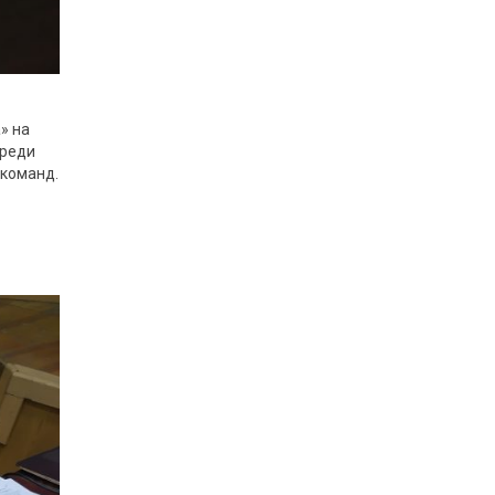
» на
среди
 команд.
В