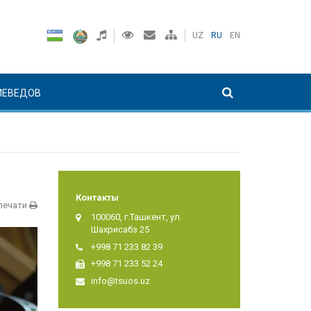
UZ
RU
EN
ИЕВЕДОВ
Контакты
печати
100060, г.Ташкент, ул.
Шахрисабз 25
+998 71 233 82 39
+998 71 233 52 24
info@tsuos.uz