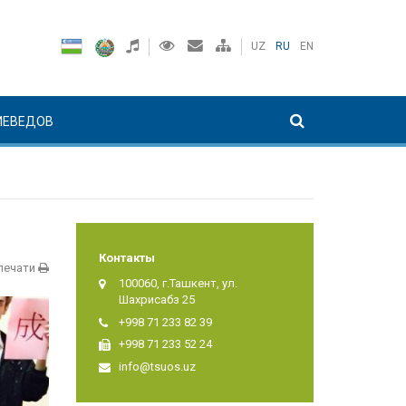
UZ
RU
EN
ИЕВЕДОВ
Контакты
печати
100060, г.Ташкент, ул.
Шахрисабз 25
+998 71 233 82 39
+998 71 233 52 24
info@tsuos.uz