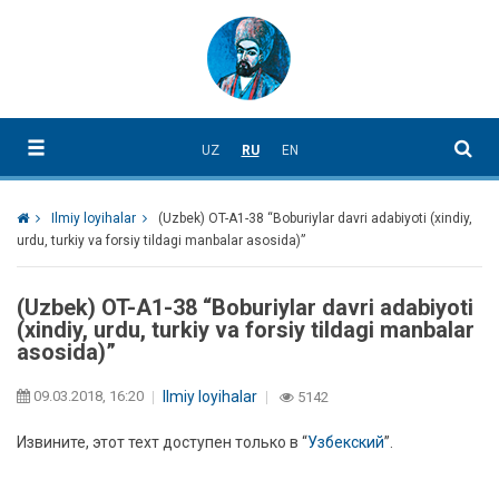
UZ
RU
EN
Ilmiy loyihalar
(Uzbek) OT-A1-38 “Boburiylar davri adabiyoti (xindiy,
urdu, turkiy va forsiy tildagi manbalar asosida)”
(Uzbek) OT-A1-38 “Boburiylar davri adabiyoti
(xindiy, urdu, turkiy va forsiy tildagi manbalar
asosida)”
09.03.2018, 16:20
Ilmiy loyihalar
5142
Извините, этот техт доступен только в “
Узбекский
”.