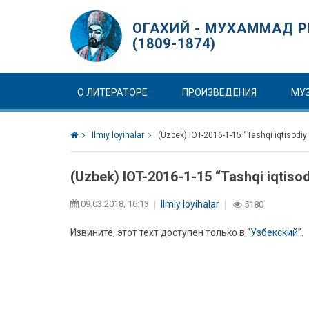
ОГАХИЙ - МУХАММАД Р
(1809-1874)
О ЛИТЕРАТОРЕ
ПРОИЗВЕДЕНИЯ
МУ
Ilmiy loyihalar
(Uzbek) IOT-2016-1-15 “Tashqi iqtisodiy 
(Uzbek) IOT-2016-1-15 “Tashqi iqtisodi
09.03.2018, 16:13
Ilmiy loyihalar
5180
Извините, этот техт доступен только в “
Узбекский
”.