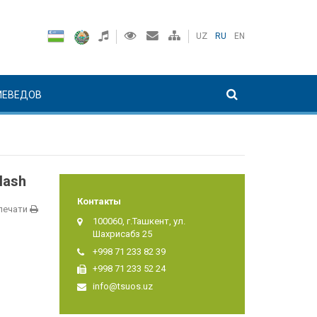
UZ
RU
EN
ИЕВЕДОВ
rlash
Контакты
печати
100060, г.Ташкент, ул.
Шахрисабз 25
+998 71 233 82 39
+998 71 233 52 24
info@tsuos.uz