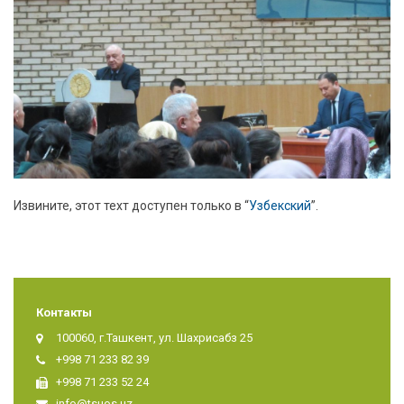
Извините, этот техт доступен только в “
Узбекский
”.
Контакты
100060, г.Ташкент, ул. Шахрисабз 25
+998 71 233 82 39
+998 71 233 52 24
info@tsuos.uz