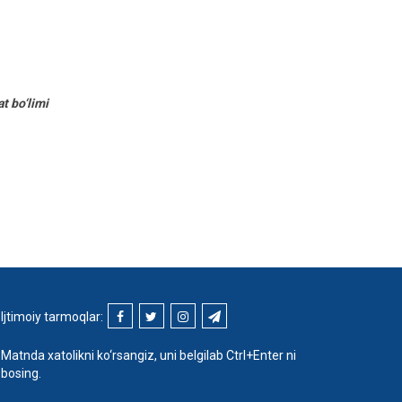
t bo‘limi
Ijtimoiy tarmoqlar:
Matnda xatolikni ko‘rsangiz, uni belgilab Ctrl+Enter ni
bosing.