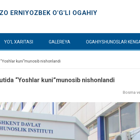
O ERNIYOZBEK O'G'LI OGAHIY
YO'L XARITASI
GALEREYA
OGAHIYSHUNOSLAR KENG
a “Yoshlar kuni”munosib nishonlandi
tutida “Yoshlar kuni”munosib nishonlandi
Bosma ve