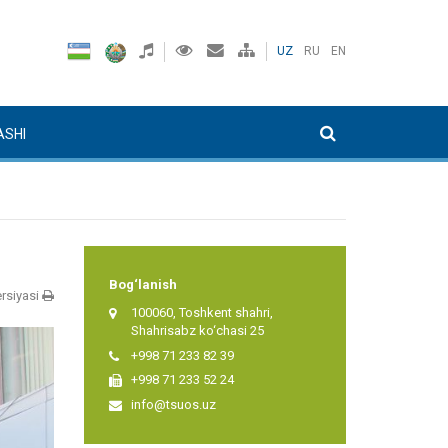
UZ
RU
EN
ASHI
Bog‘lanish
rsiyasi
100060, Toshkent shahri,
Shahrisabz ko‘chasi 25
+998 71 233 82 39
+998 71 233 52 24
info@tsuos.uz