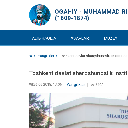
OGAHIY - MUHAMMAD RIZ
(1809-1874)
ADIB HAQIDA
ASARLARI
MUZEY
Yangiliklar
Toshkent davlat sharqshunoslik institutid
Toshkent davlat sharqshunoslik insti
26.06.2018, 17:05
Yangiliklar
6102