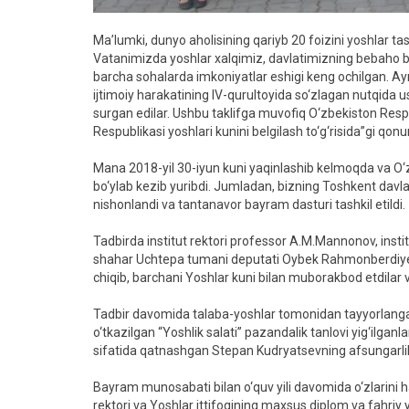
Ma’lumki, dunyo aholisining qariyb 20 foizini yoshlar ta
Vatanimizda yoshlar xalqimiz, davlatimizning bebaho bo
barcha sohalarda imkoniyatlar eshigi keng ochilgan. A
ijtimoiy harakatining IV-qurultoyida so‘zlagan nutqida 
surgan edilar. Ushbu taklifga muvofiq O‘zbekiston Respubl
Respublikasi yoshlari kunini belgilash to‘g‘risida”gi qon
Mana 2018-yil 30-iyun kuni yaqinlashib kelmoqda va O‘zb
bo‘ylab kezib yuribdi. Jumladan, bizning Toshkent davla
nishonlandi va tantanavor bayram dasturi tashkil etildi.
Tadbirda institut rektori professor A.M.Mannonov, instit
shahar Uchtepa tumani deputati Oybek Rahmonberdiyevl
chiqib, barchani Yoshlar kuni bilan muborakbod etdilar va
Tadbir davomida talaba-yoshlar tomonidan tayyorlangan kuy
o‘tkazilgan “Yoshlik salati” pazandalik tanlovi yig‘ilga
sifatida qatnashgan Stepan Kudryatsevning afsungarlik 
Bayram munosabati bilan o‘quv yili davomida o‘zlarini h
rektori va Yoshlar ittifoqining maxsus diplom va fahriy yo