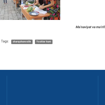
Ma’naviyat va ma’rifa
Tags:
sharqshunoslik
Yoshlar kuni