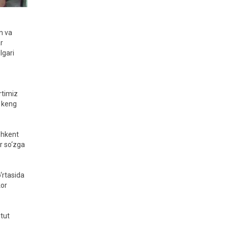
n va
r
lgari
rtimiz
m keng
oshkent
r so‘zga
‘rtasida
kor
itut