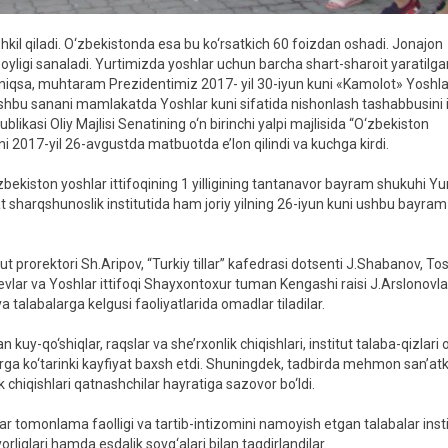
shkil qiladi. O‘zbekistonda esa bu ko‘rsatkich 60 foizdan oshadi. Jonajon
yligi sanaladi. Yurtimizda yoshlar uchun barcha shart-sharoit yaratilga
yniqsa, muhtaram Prezidentimiz 2017- yil 30-iyun kuni «Kamolot» Yoshla
ushbu sanani mamlakatda Yoshlar kuni sifatida nishonlash tashabbusini i
ikasi Oliy Majlisi Senatining o‘n birinchi yalpi majlisida “O‘zbekiston
uni 2017-yil 26-avgustda matbuotda e’lon qilindi va kuchga kirdi.
ekiston yoshlar ittifoqining 1 yilligining tantanavor bayram shukuhi Yu
t sharqshunoslik institutida ham joriy yilning 26-iyun kuni ushbu bayra
ut prorektori Sh.Aripov, “Turkiy tillar” kafedrasi dotsenti J.Shabanov, T
ar va Yoshlar ittifoqi Shayxontoxur tuman Kengashi raisi J.Arslonovla
 talabalarga kelgusi faoliyatlarida omadlar tiladilar.
-qo‘shiqlar, raqslar va she’rxonlik chiqishlari, institut talaba-qizlari o
nlarga ko‘tarinki kayfiyat baxsh etdi. Shuningdek, tadbirda mehmon san’at
chiqishlari qatnashchilar hayratiga sazovor bo‘ldi.
ar tomonlama faolligi va tartib-intizomini namoyish etgan talabalar inst
rliqlari hamda esdalik sovg‘alari bilan taqdirlandilar.