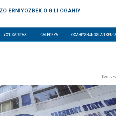
O ERNIYOZBEK O'G'LI OGAHIY
YO'L XARITASI
GALEREYA
OGAHIYSHUNOSLAR KENG
Bosma ve