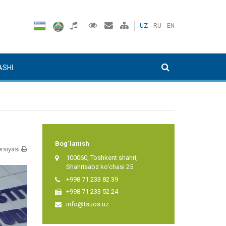
UZ
RU
EN
ASHI
Bog‘lanish
rsiyasi
100060, Toshkent shahri,
Shahrisabz ko‘chasi 25
+998 71 233 82 39
+998 71 233 52 24
info@tsuos.uz