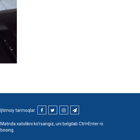
Ijtimoiy tarmoqlar:
Matnda xatolikni ko‘rsangiz, uni belgilab Ctrl+Enter ni
bosing.