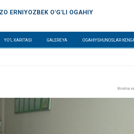
O ERNIYOZBEK O'G'LI OGAHIY
YO'L XARITASI
GALEREYA
OGAHIYSHUNOSLAR KENG
Bosma ve