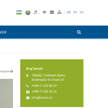
UZ
RU
EN
ASHI
Bog‘lanish
rsiyasi
100060, Toshkent shahri,
Shahrisabz ko‘chasi 25
+998 71 233 82 39
+998 71 233 52 24
info@tsuos.uz