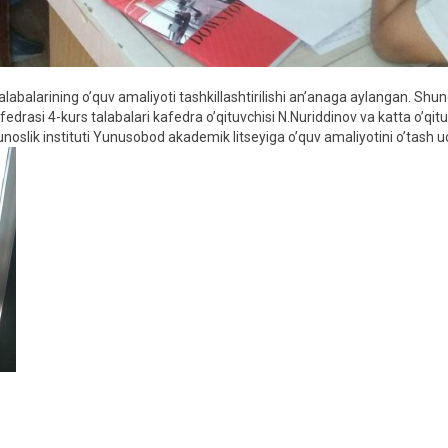
alabalarining o’quv amaliyoti tashkillashtirilishi an’anaga aylangan. Shun
edrasi 4-kurs talabalari kafedra o’qituvchisi N.Nuriddinov va katta o’qit
noslik instituti Yunusobod akademik litseyiga o’quv amaliyotini o’tash 