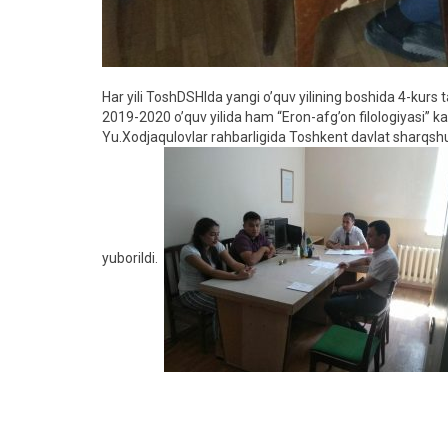
Har yili ToshDSHIda yangi o’quv yilining boshida 4-kurs t
2019-2020 o’quv yilida ham “Eron-afg’on filologiyasi” kaf
Yu.Xodjaqulovlar rahbarligida Toshkent davlat sharqshu
yuborildi.