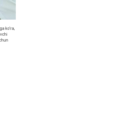
ga ko’ra,
uvchi
uchun