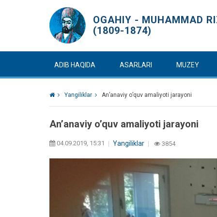
OGAHIY - MUHAMMAD RIZ
(1809-1874)
ADIB HAQIDA
ASARLARI
MUZEY
Yangiliklar
An’anaviy o’quv amaliyoti jarayoni
An’anaviy o’quv amaliyoti jarayoni
04.09.2019, 15:31
Yangiliklar
3854