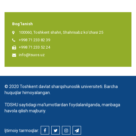
Bog‘lanish
100060, Toshkent shahri, Shahrisabz ko‘chasi 25
+998 71 233 82 39
+998 71 233 52 24
info@tsuos.uz
© 2020 Toshkent davlat sharqshunoslik universiteti. Barcha
huquqlar himoyalangan.
TDSHU saytidagi ma'lumotlardan foydalanilganda, manbaga
havola qilish majburiy.
Ijtimoiy tarmoqlar: