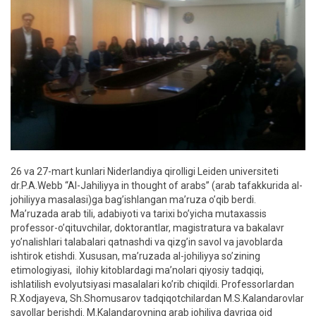
26 va 27-mart kunlari Niderlandiya qirolligi Leiden universiteti
dr.P.A.Webb “Al-Jahiliyya in thought of arabs” (arab tafakkurida al-
johiliyya masalasi)ga bag’ishlangan ma’ruza o’qib berdi.
Ma’ruzada arab tili, adabiyoti va tarixi bo’yicha mutaxassis
professor-o’qituvchilar, doktorantlar, magistratura va bakalavr
yo’nalishlari talabalari qatnashdi va qizg’in savol va javoblarda
ishtirok etishdi. Xususan, ma’ruzada al-johiliyya so’zining
etimologiyasi, ilohiy kitoblardagi ma’nolari qiyosiy tadqiqi,
ishlatilish evolyutsiyasi masalalari ko’rib chiqildi. Professorlardan
R.Xodjayeva, Sh.Shomusarov tadqiqotchilardan M.S.Kalandarovlar
savollar berishdi. M.Kalandarovning arab johiliya davriga oid