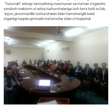
“futuvvah” axloqiy tamoyilining mazmunan va ma’nan o’zgarishi,
yondosh makorim ul-axloq tushunchalariga izoh bera turib su’luk,
‘ayyor, javonmardlik tushunchalari bilan hamohanglik kasb
etganligi haqida qimmatli ma’lumotlar bilan o’rtoqlashdi.